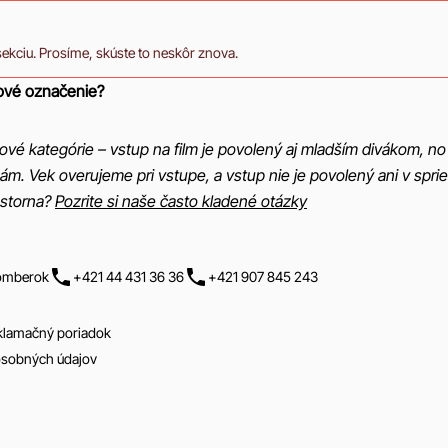
sekciu. Prosíme, skúste to neskôr znova.
ové označenie?
ové kategórie – vstup na film je povolený aj mladším divákom, 
ám. Vek overujeme pri vstupe, a vstup nie je povolený ani v sp
 storna?
Pozrite si naše často kladené otázky
žomberok
+421 44 431 36 36
+421 907 845 243
klamačný poriadok
osobných údajov