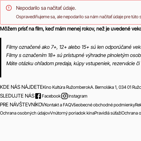
Nepodarilo sa načítať údaje.
Ospravedlňujeme sa, ale nepodarilo sa nám načítať údaje pre túto 
Môžem prísť na film, keď mám menej rokov, než je uvedené vek
Filmy označené ako 7+, 12+ alebo 15+ sú len odporúčané vek
Filmy s označením 18+ sú prístupné výhradne plnoletým osob
Máte otázku ohľadom predaja, kúpy vstupeniek, rezervácie či
KDE NÁS NÁJDETE
Kino Kultúra Ružomberok
A. Bernoláka 1, 034 01 Ru
SLEDUJTE NÁS
Facebook
Instagram
PRE NÁVŠTEVNÍKOV
Kontakt a FAQ
Všeobecné obchodné podmienky
Re
Ochrana osobných údajov
Vnútorný poriadok kina
Pravidlá súťaží
Ochrana 